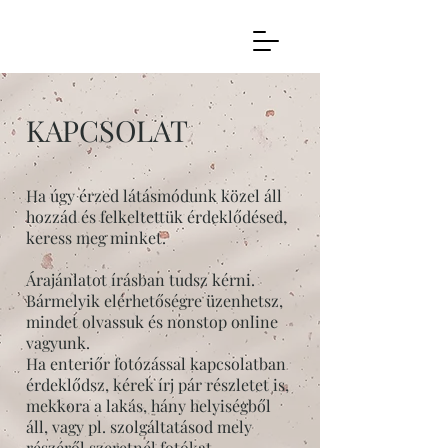
KAPCSOLAT
Ha úgy érzed látásmódunk közel áll
hozzád és felkeltettük érdeklődésed,
keress meg minket.
Árajánlatot írásban tudsz kérni.
Bármelyik elérhetőségre üzenhetsz,
mindet olvassuk és nonstop online
vagyunk.
Ha enteriőr fotózással kapcsolatban
érdeklődsz, kérek írj pár részletet is,
mekkora a lakás, hány helyiségből
áll, vagy pl. szolgáltatásod mely
részéről szeretnél fotókat.