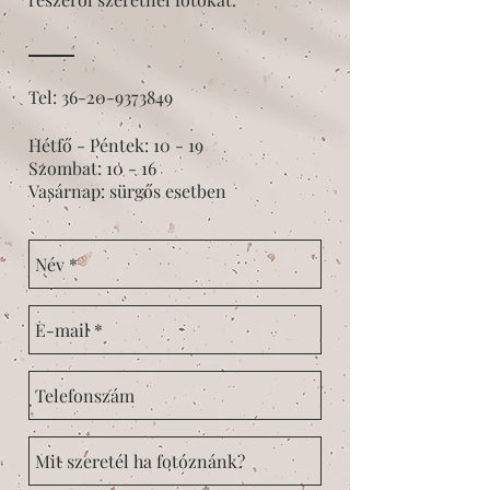
Tel:
36-20-9373849
Hétfő - Péntek: 10 - 19
Szombat: 10 - 16
Vasárnap: sürgős esetben