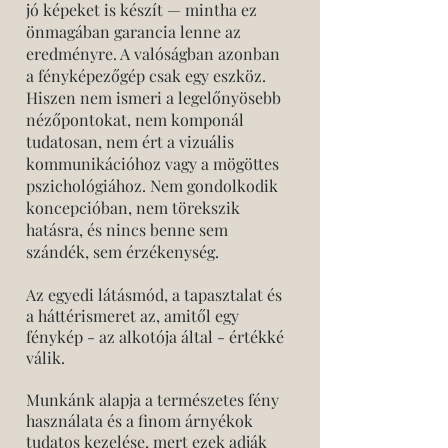
jó képeket is készít — mintha ez
önmagában garancia lenne az
eredményre. A valóságban azonban
a fényképezőgép csak egy eszköz.
Hiszen nem ismeri a legelőnyösebb
nézőpontokat, nem komponál
tudatosan, nem ért a vizuális
kommunikációhoz vagy a mögöttes
pszichológiához. Nem gondolkodik
koncepcióban, nem törekszik
hatásra, és nincs benne sem
szándék, sem érzékenység.
Az egyedi látásmód, a tapasztalat és
a háttérismeret az, amitől egy
fénykép - az alkotója által - értékké
válik.
Munkánk alapja a természetes fény
használata és a finom árnyékok
tudatos kezelése, mert ezek adják