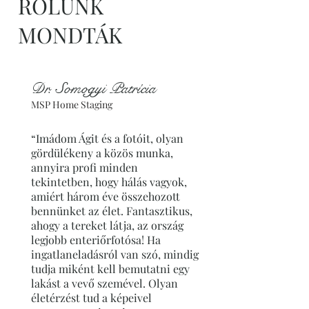
RÓLUNK
MONDTÁK
Dr. Somogyi Patrícia
MSP Home Staging
“Imádom Ágit és a fotóit, olyan
gördülékeny a közös munka,
annyira profi minden
tekintetben, hogy hálás vagyok,
amiért három éve összehozott
bennünket az élet. Fantasztikus,
ahogy a tereket látja, az ország
legjobb enteriőrfotósa! Ha
ingatlaneladásról van szó, mindig
tudja miként kell bemutatni egy
lakást a vevő szemével. Olyan
életérzést tud a képeivel