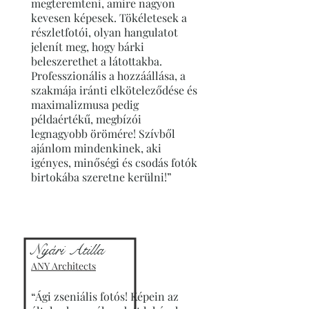
megteremteni, amire nagyon
kevesen képesek. Tökéletesek a
részletfotói, olyan hangulatot
jelenít meg, hogy bárki
beleszerethet a látottakba.
Professzionális a hozzáállása, a
szakmája iránti elköteleződése és
maximalizmusa pedig
példaértékű, megbízói
legnagyobb örömére! Szívből
ajánlom mindenkinek, aki
igényes, minőségi és csodás fotók
birtokába szeretne kerülni!”
Nyári Atilla
ANY Architects
“Ági zseniális fotós! Képein az