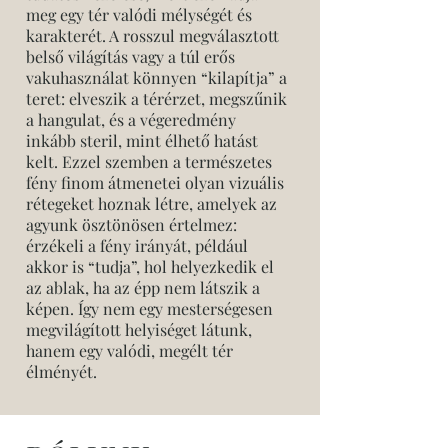
meg egy tér valódi mélységét és
karakterét. A rosszul megválasztott
belső világítás vagy a túl erős
vakuhasználat könnyen “kilapítja” a
teret: elveszik a térérzet, megszűnik
a hangulat, és a végeredmény
inkább steril, mint élhető hatást
kelt. Ezzel szemben a természetes
fény finom átmenetei olyan vizuális
rétegeket hoznak létre, amelyek az
agyunk ösztönösen értelmez:
érzékeli a fény irányát, például
akkor is “tudja”, hol helyezkedik el
az ablak, ha az épp nem látszik a
képen. Így nem egy mesterségesen
megvilágított helyiséget látunk,
hanem egy valódi, megélt tér
élményét.