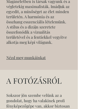
Magánéletben is társak vagyunk és a
végletekig maximalisták. Imádjuk az
egyedit, a minőséget az élet minden
területén. A harmónia és az
összhang esszenciális lételemünk.
A stílus és a dizájn szeretete
összefonódik a vizualitás
területével és a fentiekkel vegyítve
alkotja meg képi világunk.
Nézd meg munkáinkat
A FOTÓZÁSRÓL
Sokszor jön szembe velünk az a
gondolat, hogy ha valakinek profi
fényképezőgépe van, akkor biztosan