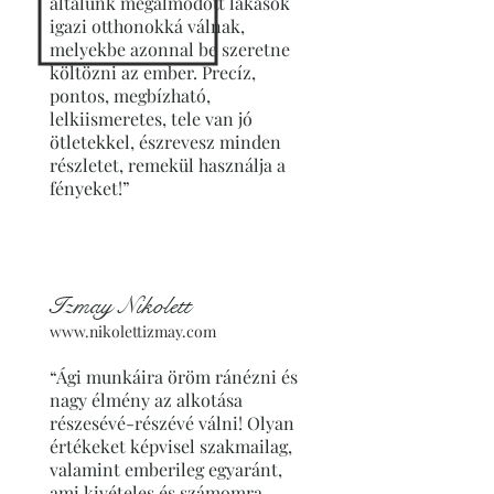
általunk megálmodott lakások
igazi otthonokká válnak,
melyekbe azonnal be szeretne
költözni az ember. Precíz,
pontos, megbízható,
lelkiismeretes, tele van jó
ötletekkel, észrevesz minden
részletet, remekül használja a
fényeket!”
Izmay Nikolett
www.nikolettizmay.com
“Ági munkáira öröm ránézni és
nagy élmény az alkotása
részesévé-részévé válni! Olyan
értékeket képvisel szakmailag,
valamint emberileg egyaránt,
ami kivételes és számomra