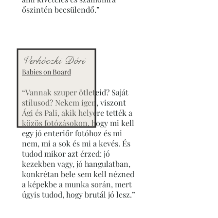
őszintén becsülendő.”
Verhóczki Dóri
Babies on Board
“Vannak szuper ötleteid? Saját
stílusod? Nekem igen, viszont
Ági és Pali, akik helyére tették a
közös fotózásokon, hogy mi kell
egy jó enteriőr fotóhoz és mi
nem, mi a sok és mi a kevés. És
tudod mikor azt érzed: jó
kezekben vagy, jó hangulatban,
konkrétan bele sem kell nézned
a képekbe a munka során, mert
úgyis tudod, hogy brutál jó lesz.”